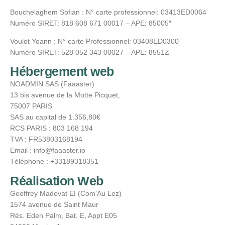
Bouchelaghem Sofian : N° carte professionnel: 03413ED0064
Numéro SIRET: 818 608 671 00017 – APE: 85005″
Voulot Yoann : N° carte Professionnel: 03408ED0300
Numéro SIRET: 528 052 343 00027 – APE: 8551Z
Hébergement web
NOADMIN SAS (Faaaster)
13 bis avenue de la Motte Picquet,
75007 PARIS
SAS au capital de 1.356,80€
RCS PARIS : 803 168 194
TVA : FR53803168194
Email : info@faaaster.io
Téléphone : +33189318351
Réalisation Web
Geoffrey Madevat EI (Com’Au Lez)
1574 avenue de Saint Maur
Rés. Eden Palm, Bat. E, Appt E05