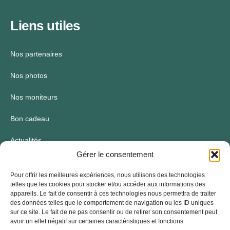
Liens utiles
Nos partenaires
Nos photos
Nos moniteurs
Bon cadeau
Actualités
Gérer le consentement
Conditions et réservations
Pour offrir les meilleures expériences, nous utilisons des technologies
telles que les cookies pour stocker et/ou accéder aux informations des
Informations
appareils. Le fait de consentir à ces technologies nous permettra de traiter
des données telles que le comportement de navigation ou les ID uniques
sur ce site. Le fait de ne pas consentir ou de retirer son consentement peut
8h00 - 21h00, Lundi - Dimanche
avoir un effet négatif sur certaines caractéristiques et fonctions.