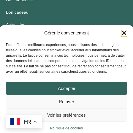
Bon cadeau
Actualités
Gérer le consentement
Conditions et réservations
Pour offrir les meilleures expériences, nous utilisons des technologies
telles que les cookies pour stocker et/ou accéder aux informations des
Informations
appareils. Le fait de consentir à ces technologies nous permettra de traiter
des données telles que le comportement de navigation ou les ID uniques
sur ce site. Le fait de ne pas consentir ou de retirer son consentement peut
8h00 - 21h00, Lundi - Dimanche
avoir un effet négatif sur certaines caractéristiques et fonctions.
contact@ossio.fr
Accepter
+33 (0)6 51 53 76 67
Refuser
Voir les préférences
Politique de confidentialité
FR
Mentions légales
Politique de cookies