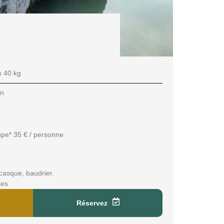
 40 kg
in
oupe* 35 € / personne
 casque, baudrier.
nes
Réservez