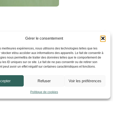
ult ?
Gérer le consentement
les meilleures expériences, nous utilisons des technologies telles que les
 stocker et/ou accéder aux informations des appareils. Le fait de consentir à
orienter vers un parcours plus ou moins
gies nous permettra de traiter des données telles que le comportement de
 les ID uniques sur ce site. Le fait de ne pas consentir ou de retirer son
 peut avoir un effet négatif sur certaines caractéristiques et fonctions.
cepter
Refuser
Voir les préférences
e sensations fortes et d’autres plutôt
vertigineux ou de les
contourner
.
Politique de cookies
 de Montpellier.
it possible de se reposer à l’aide des
rolienne.
Ensuite vous grimperez grâce