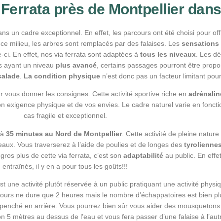
 Ferrata près de Montpellier dans
ns un cadre exceptionnel. En effet, les parcours ont été choisi pour of
 ce milieu, les arbres sont remplacés par des falaises. Les
sensations 
-ci. En effet, nos via ferrata sont adaptées à
tous les niveaux
. Les d
ts ayant un niveau
plus avancé
, certains passages pourront être prop
calade
.
La condition physique
n’est donc pas un facteur limitant pour 
ur vous donner les consignes. Cette activité sportive riche en
adrénalin
on exigence physique et de vos envies. Le cadre naturel varie en fonction
cas fragile et exceptionnel.
à
35 minutes au Nord de Montpellier
. Cette activité de pleine natur
veaux. Vous traverserez à l’aide de poulies et de longes des
tyrolienne
 gros plus de cette via ferrata, c’est son
adaptabilité
au public. En effe
entraînés, il y en a pour tous les goûts!!!
st une activité plutôt réservée à un public pratiquant une activité physi
rcours ne dure que 2 heures mais le nombre d’échappatoires est bien pl
penché en arrière. Vous pourrez bien sûr vous aider des mousquetons p
on 5 mètres au dessus de l’eau et vous fera passer d’une falaise à l’au