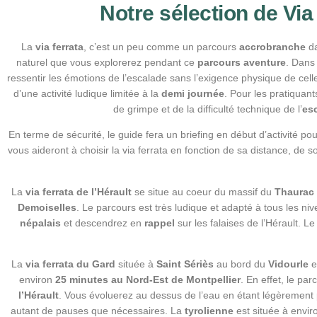
Notre sélection de Via
La
via ferrata
, c’est un peu comme un parcours
accrobranche
da
naturel que vous explorerez pendant ce
parcours aventure
. Dans
ressentir les émotions de l’escalade sans l’exigence physique de celle
d’une activité ludique limitée à la
demi journée
. Pour les pratiquan
de grimpe et de la difficulté technique de l’
es
En terme de sécurité, le guide fera un briefing en début d’activité po
vous aideront à choisir la via ferrata en fonction de sa distance, de s
La
via ferrata de l’Hérault
se situe au coeur du massif du
Thaurac
Demoiselles
. Le parcours est très ludique et adapté à tous les ni
népalais
et descendrez en
rappel
sur les falaises de l’Hérault. Le
La
via ferrata du Gard
située à
Saint Sériès
au bord du
Vidourle
e
environ
25 minutes au Nord-Est de Montpellier
. En effet, le pa
l’Hérault
. Vous évoluerez au dessus de l’eau en étant légèrement 
autant de pauses que nécessaires. La
tyrolienne
est située à envir