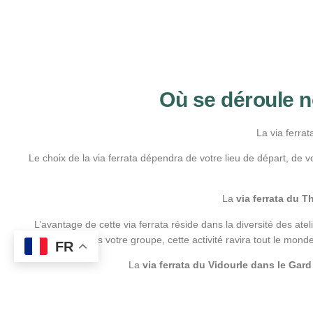
Où se déroule no
La via ferrat
Le choix de la via ferrata dépendra de votre lieu de départ, de 
La
via ferrata du T
L’avantage de cette via ferrata réside dans la diversité des ate
craintifs dans votre groupe, cette activité ravira tout le mo
FR
La
via ferrata du Vidourle dans le Gar
Cette via ferrata est bien plus
exigeante physiquement
puisqu
mousquetons présents sur votre harnais de sécurité. Vous évolue