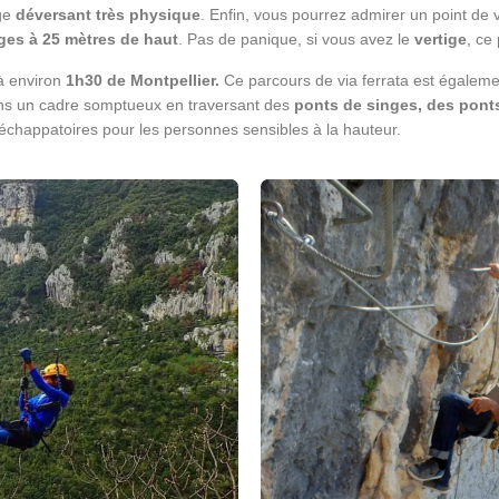
age
déversant très physique
. Enfin, vous pourrez admirer un point de
ges à 25 mètres de haut
. Pas de panique, si vous avez le
vertige
, ce
à environ
1h30 de Montpellier.
Ce parcours de via ferrata est égaleme
ans un cadre somptueux en traversant des
ponts de singes, des ponts
chappatoires pour les personnes sensibles à la hauteur.