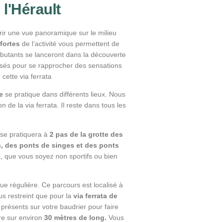
 l'Hérault
frir une vue panoramique sur le milieu
fortes
de l’activité vous permettent de
ébutants se lanceront dans la découverte
osés pour se rapprocher des sensations
cette via ferrata
e
se pratique dans différents lieux. Nous
 de la via ferrata. Il reste dans tous les
e se pratiquera à
2 pas de la grotte des
s, des ponts de singes et des ponts
t, que vous soyez non sportifs ou bien
que régulière. Ce parcours est localisé à
us restreint que pour la
via ferrata de
résents sur votre baudrier pour faire
tre sur environ
30 mètres de long.
Vous