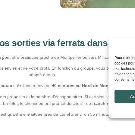
s sorties via ferrata dans l'Héra
a peut être pratiquée proche de Montpellier ou vers Millau.
Pour offrir 
cookies pour
vos envies et de votre profil. En fonction du groupe, vous pourrez vous 
ces technolo
navigation ou
adapté à tous.
consentement
haurac
est située à environ
40 minutes au Nord de Montpellier
.
Ac
liers proposés et le nombre d’échappatoires. Si certains sont amateurs d
nde. En effet, le cheminement premet de choisir de
franchir
des passages 
d
est quant à elle située près de Lunel à environ 35 minutes au Nord Est
’elle commence avec une traversée légèrement déversante. Il est cela d
rez à 5 mètres au dessus de l’eau pour ensuite faire une très
belle ty