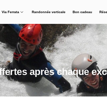
Via Ferrata
Randonnée verticale
Bon cadeau
Rése
ffertes après chaque ex